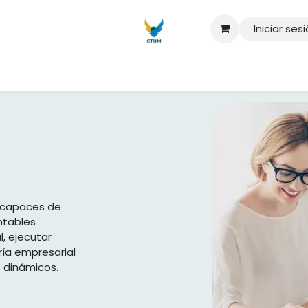
Iniciar ses
aturas
Maestrías
Seminarios
Sobre nosotros
Quiero má
s capaces de
ntables
l, ejecutar
ría empresarial
s dinámicos.