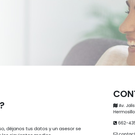
CON
?
Av. Jal
Hermosill
662-43
o, déjanos tus datos y un asesor se
contac