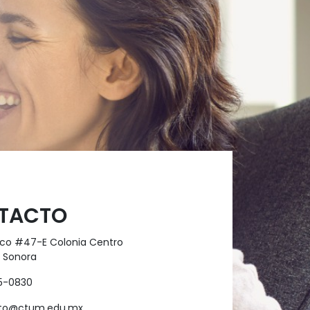
TACTO​
isco #47-E Colonia Centro
o Sonora
5-0830
to@ctum.edu.mx