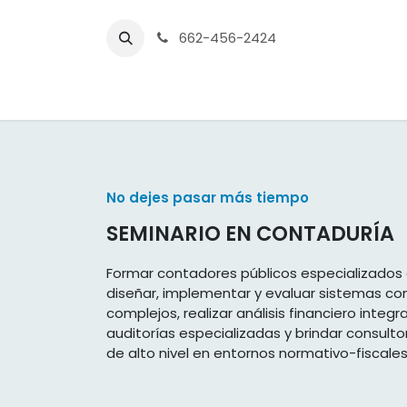
Ir al contenido
662-456-2424
Inicio
Preparatoria
Licenci
No dejes pasar más tiempo
SEMINARIO EN CONTADURÍA
Formar contadores públicos especializado
diseñar, implementar y evaluar sistemas co
complejos, realizar análisis financiero integra
auditorías especializadas y brindar consulto
de alto nivel en entornos normativo-fiscale