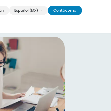
ión
Español (MX)
Contácteno
s información
Contáctenos