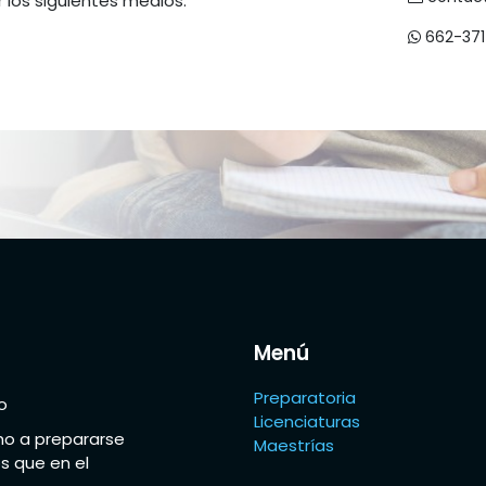
 los siguientes medios.
662-371
Menú
Preparatoria
o
Licenciaturas
o a prepararse
Maestrías
s que en el