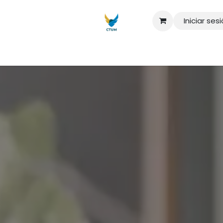
Iniciar ses
aturas
Maestrías
Seminarios
Sobre nosotros
Quiero má