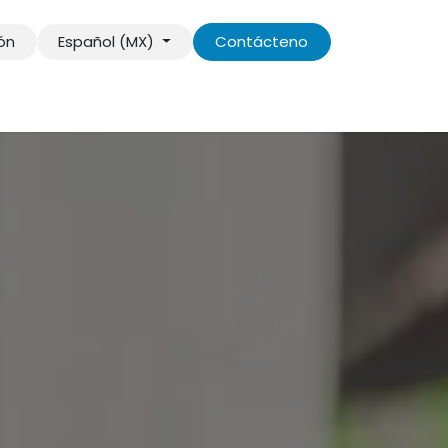
ión
Español (MX)
Contácteno
s información
Contáctenos