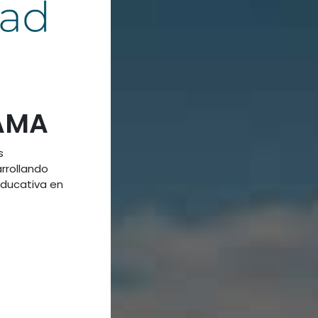
AMA
s
rrollando
educativa en