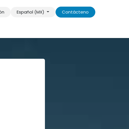
ión
Español (MX)
Contácteno
s información
Contáctenos