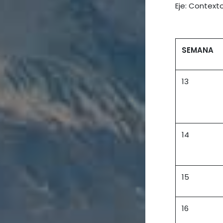
Eje: Contexto
SEMANA
13
14
15
16