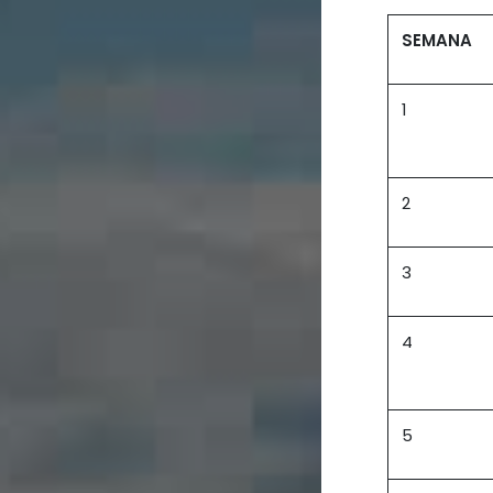
SEMANA
1
2
3
4
5