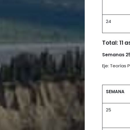
24
Total: 11 
Semanas 25
Eje: Teorías
SEMANA
25