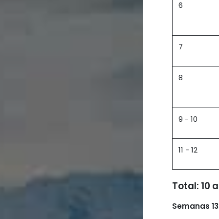
6
7
8
9 - 10
11 - 12
Total: 10
Semanas 13