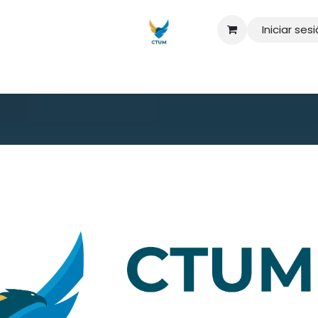
Iniciar ses
aturas
Maestrías
Seminarios
Sobre nosotros
Quiero má