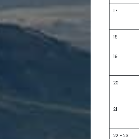
17
18
19
20
21
22 - 23